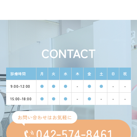
CONTACT
診療時間
月
火
水
木
金
土
日
祝
9:00-12:00
●
●
●
-
●
●
-
-
15:00-18:00
●
●
●
-
●
-
-
-