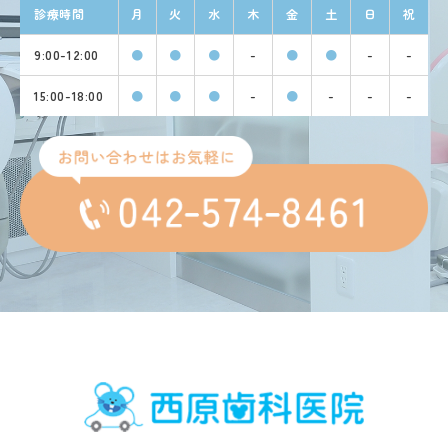
診療時間
月
火
水
木
金
土
日
祝
9:00-12:00
●
●
●
-
●
●
-
-
15:00-18:00
●
●
●
-
●
-
-
-